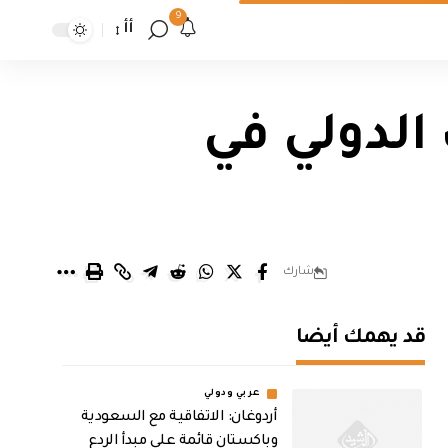
9
أأ
ف الدولي في
شارك
قد يهمك أيضا
عربي ودولي
أردوغان: الاتفاقية مع السعودية
وباكستان قائمة على مبدأ الردع