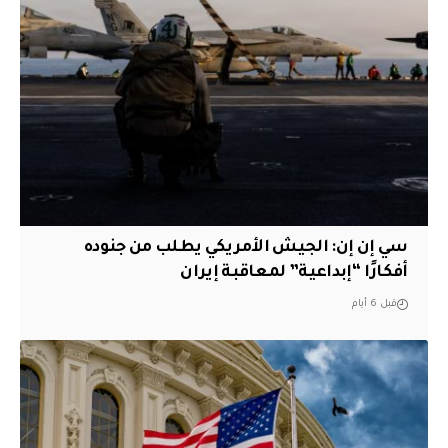
سي إن إن: الجيش الأمريكي يطلب من جنوده
أفكارًا “إبداعية” لمعاقبة إيران
قبل 6 أيام