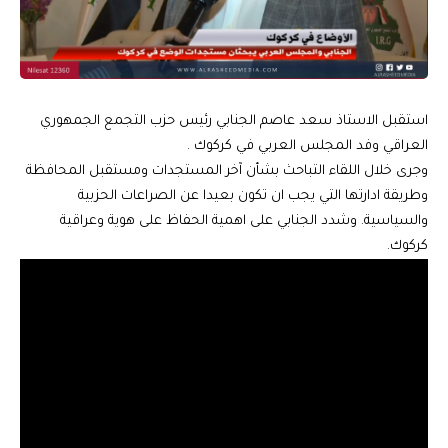
استقبل الاستاذ سعد عاصم الجنابي رئيس حزب التجمع الجمهوري
العراقي وفد المجلس العربي في كركوك .
وجرى خلال اللقاء التباحث بشأن آخر المستجدات ومستقبل المحافظة
وطريقة ادارتها التي يجب ان تكون بعيدا عن الصراعات الحزبية
والسياسية. وشدد الجنابي على اهمية الحفاظ على هوية وعراقية
كركوك.