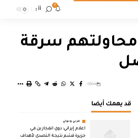
9
أأ
تهمين اثناء محاولتهم سرقة
صل
شارك
قد يهمك أيضا
عربي ودولي
اعلام إيراني: دوي انفجارين في
جزيرة قشم نتيجة التصدي لأهداف