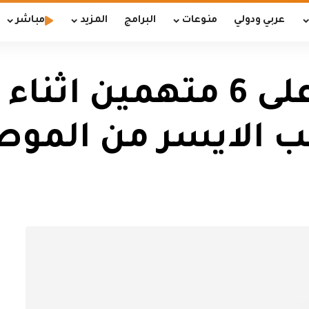
عربي ودولي
منوعات
البرامج
المزيد
مباشر
الداخلية: القبض على 6 م
انب الايسر من المو