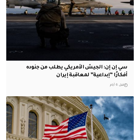
سي إن إن: الجيش الأمريكي يطلب من جنوده
أفكارًا “إبداعية” لمعاقبة إيران
قبل 6 أيام