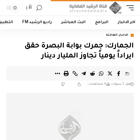
أأ
اخر الاخبار
البرامج
البث المباشر
راديو الرشيد FM
التطبي
الاخبار العاجلة
الجمارك: جمرك بوابة البصرة حقق
ايراداً يومياً تجاوز المليار دينار
قبل 7 سنوات
9 مشاهدات