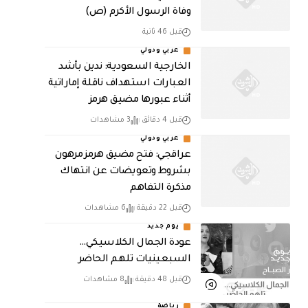
وفاة الرسول الأكرم (ص)
قبل 46 ثانية
عربي ودولي
‏الخارجية السعودية: ندين بأشد
العبارات استهداف ناقلة إماراتية
أثناء عبورها مضيق هرمز
قبل 4 دقائق
3 مشاهدات
عربي ودولي
عراقجي: فتح مضيق هرمز مرهون
بشروط وتعويضات عن انتهاك
مذكرة التفاهم
قبل 22 دقيقة
6 مشاهدات
يوم جديد
عودة الجمال الكلاسيكي…
السبعينيات تلهم الحاضر
قبل 48 دقيقة
8 مشاهدات
رياضة