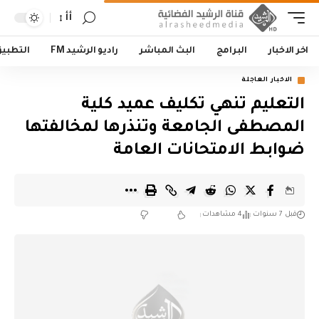
أأ
اخر الاخبار
البرامج
البث المباشر
راديو الرشيد FM
التطبي
الاخبار العاجلة
التعليم تنهي تكليف عميد كلية
المصطفى الجامعة وتنذرها لمخالفتها
ضوابط الامتحانات العامة
قبل 7 سنوات
4 مشاهدات