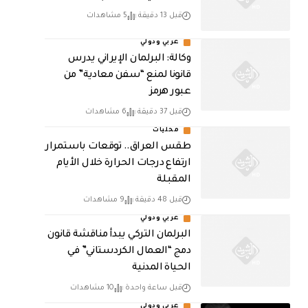
قبل 13 دقيقة
5 مشاهدات
عربي ودولي
وكالة: البرلمان الإيراني يدرس
قانونا لمنع “سفن معادية” من
عبور هرمز
قبل 37 دقيقة
6 مشاهدات
محليات
طقس العراق.. توقعات باستمرار
ارتفاع درجات الحرارة خلال الأيام
المقبلة
قبل 48 دقيقة
9 مشاهدات
عربي ودولي
البرلمان التركي يبدأ مناقشة قانون
دمج “العمال الكردستاني” في
الحياة المدنية
قبل ساعة واحدة
10 مشاهدات
عربي ودولي