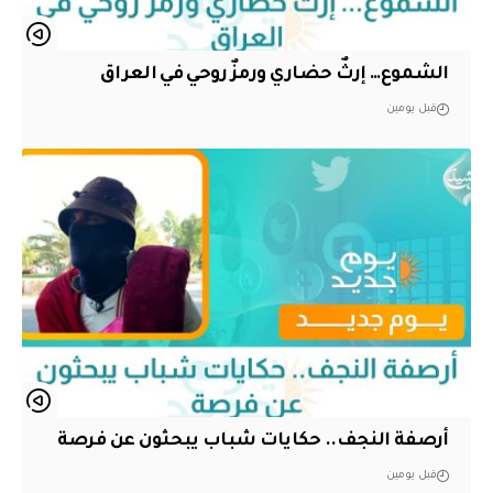
الشموع… إرثٌ حضاري ورمزٌ روحي في العراق
قبل يومين
أرصفة النجف.. حكايات شباب يبحثون عن فرصة
قبل يومين