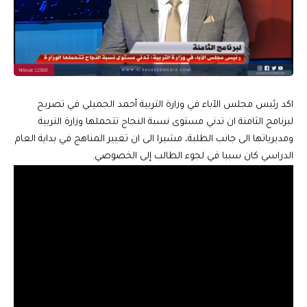
اكد رئيس مجلس الآباء في وزارة التربية أحمد الجميلي في تصريح
لبرنامج الثامنة ان تدني مستوى نسبة النجاح تتحملها وزارة التربية
ومديرياتها الى جانب الطلبة، مشيرا الى ان تغيير المناهج في بداية العام
الدراسي كان سببا في لجوء الطالب إلى الخصوصي.