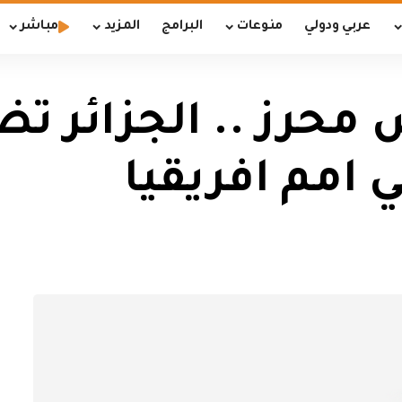
عربي ودولي
منوعات
البرامج
المزيد
مباشر
محرز .. الجزائر تض
 امم افريقيا