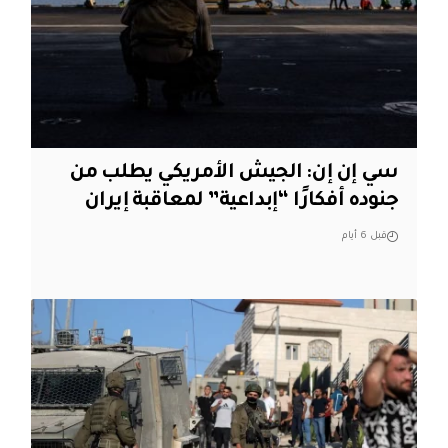
سي إن إن: الجيش الأمريكي يطلب من
جنوده أفكارًا “إبداعية” لمعاقبة إيران
قبل 6 أيام