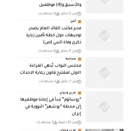
والأسبق و(4) موظفين
قبل 5 دقائق
4 مشاهدات
أمن
مدير مكتب القائد العام يصدر
توجيهات حول خطة تأمين زيارة
ذكرى وفاة النبي (ص)
قبل 6 دقائق
4 مشاهدات
سياسة
مجلس النواب يُنهي القراءة
الاولى لمقترح قانون رعاية الاحداث
قبل 7 دقائق
3 مشاهدات
عربي ودولي
“روساتوم” تبدأ في إعادة موظفيها
إلى محطة “بوشهر” النووية في
إيران
قبل 33 دقيقة
5 مشاهدات
عربي ودولي