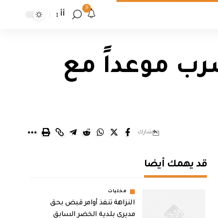
9
أأ
رب موعداً مع
شارك
قد يهمك أيضا
محليات
النزاهة تنفذ أوامر قبض بحق
مديري بلدية الخضر السابق