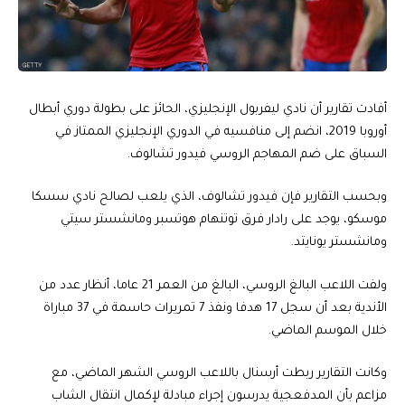
أفادت تقارير أن نادي ليفربول الإنجليزي، الحائز على بطولة دوري أبطال
أوروبا 2019، انضم إلى منافسيه في الدوري الإنجليزي الممتاز في
السباق على ضم المهاجم الروسي فيدور تشالوف.
وبحسب التقارير فإن فيدور تشالوف، الذي يلعب لصالح نادي سسكا
موسكو، يوجد على رادار فرق توتنهام هوتسبر ومانشستر سيتي
ومانشستر يونايتد.
ولفت اللاعب البالغ الروسي، البالغ من العمر 21 عاما، أنظار عدد من
الأندية بعد أن سجل 17 هدفا ونفذ 7 تمريرات حاسمة في 37 مباراة
خلال الموسم الماضي.
وكانت التقارير ربطت أرسنال باللاعب الروسي الشهر الماضي، مع
مزاعم بأن المدفعجية يدرسون إجراء مبادلة لإكمال انتقال الشاب