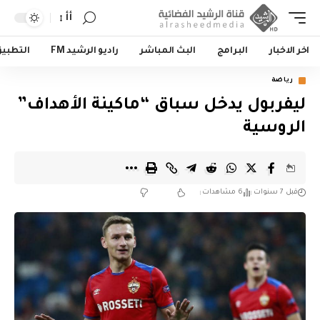
أأ
اخر الاخبار
البرامج
البث المباشر
راديو الرشيد FM
التطبي
رياضة
ليفربول يدخل سباق “ماكينة الأهداف”
الروسية
قبل 7 سنوات
6 مشاهدات