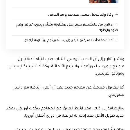
وفاة والد ليونيل ميسي بعد صراع مع المرض
رد ناري من مانشستر سيتي على برشلونة بشأن رودري: “عرض وقح
خذوه وارحلوا”
أحدث مفاجآت الميركاتو.. ليفربول يستعير نجم برشلونة أراوخو
وتشير تقارير إلى أن اللاعب الروسي الشاب جذب انتباه أندية بايرن
ميونيخ وبوروسيا دورتموند ولايبزيغ الألمانية، وكذلك أشبيلية الإسباني
وموناكو الفرنسي.
أما ليفربول فيبحث عن مهاجم جديد بعد أن أنهى ارتباطه مع دانييل
ستوريدج.
وبالإضافة إلى ذلك، فقد ارتبط الفريق مع المهاجم ديفوك أوريغي بعقد
جديد طويل الأجل بعد إنجازاته الرائعة في دوري أبطال أوروبا.
وكان تشالوف وقع صفقة جديدة في يناير للبقاء مع فريق سسكا