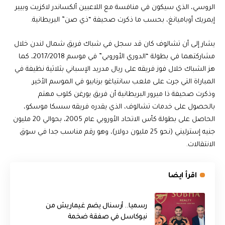
الروسي، الذي سيكون في منافسة مع اللاعبين ألكساندر لاكزيت وبيير
إيمريك أوباميانغ، بحسب ما ذكرت صحيفة “ذي صن” البريطانية.
يشار إلى أن تشالوف كان قد سجل في شباك فريق شمال لندن خلال
مشاركتهما في بطولة “الدوري الأوروبي” في موسم 2017/2018، كما
هز الشباك خلال فوز فريقه على ريال مدريد الإسباني بثلاثية نظيفة في
المباراة التي جرت على ملعب سانتياغو برنابيو في الموسم الأخير.
وذكرت صحيفة ذا ميرور البريطانية أن فريق يورغن كلوب مهتم
بالحصول على خدمات تشالوف، الذي يقدره فريقه سسكا موسكو،
الحاصل على بطولة كأس الاتحاد الأوروبي عام 2005، بحوالي 20 مليون
جنيه إسترليني (نحو 25 مليون دولار)، وهو رقم مناسب جدا في سوق
الانتقالات.
اقرأ ايضا
رسميا.. أرسنال يضم غيماريش من
نيوكاسل في صفقة ضخمة