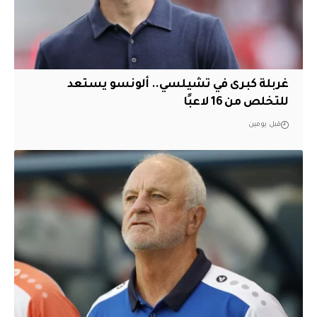
غربلة كبرى في تشيلسي.. ألونسو يستعد
للتخلص من 16 لاعبًا
قبل يومين