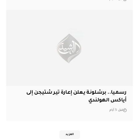
رسميا.. برشلونة يعلن إعارة تير شتيجن إلى
أياكس الهولندي
قبل 5 أيام
المزيد