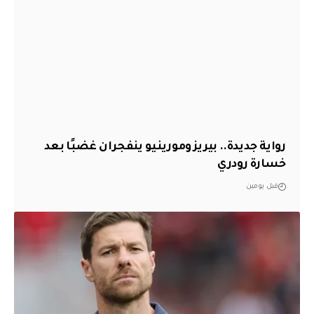
رواية جديدة.. بيريز ومورينيو ينفجران غضبًا بعد
خسارة رودري
قبل يومين