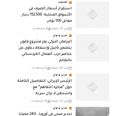
أقتصاد
استقرار أسعار الصرف في
الأسواق المحلية: 152,500 دينار
مقابل 100 دولار
قبل 19 دقيقة
8 مشاهدات
عربي ودولي
البرلمان التركي يقر مشروع قانون
يتضمن تأجيل وإسقاط دعاوى عن
عناصر حزب العمال الكردستاني
بالتقادم
قبل 28 دقيقة
6 مشاهدات
عربي ودولي
الرئيس الإيراني: التفاصيل الكاملة
حول “مذكرة التفاهم” مع
واشنطن لا تزال سرية
قبل 53 دقيقة
10 مشاهدات
عربي ودولي
تحذير صحي في أوروبا.. 240 مصابا