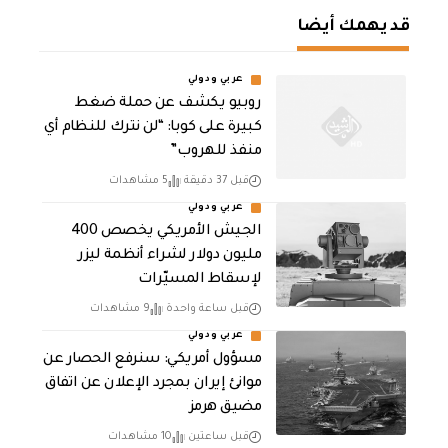
قد يهمك أيضا
عربي ودولي
روبيو يكشف عن حملة ضغط
كبيرة على كوبا: “لن نترك للنظام أي
منفذ للهروب”
قبل 37 دقيقة
5 مشاهدات
عربي ودولي
الجيش الأمريكي يخصص 400
مليون دولار لشراء أنظمة ليزر
لإسقاط المسيّرات
قبل ساعة واحدة
9 مشاهدات
عربي ودولي
مسؤول أمريكي: سنرفع الحصار عن
موانئ إيران بمجرد الإعلان عن اتفاق
مضيق هرمز
قبل ساعتين
10 مشاهدات