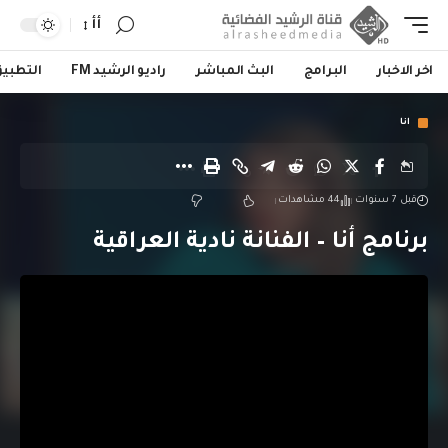
أأ
اخر الاخبار
البرامج
البث المباشر
راديو الرشيد FM
التطبي
انا
قبل 7 سنوات
44 مشاهدات
برنامج أنا – الفنانة نادية العراقية