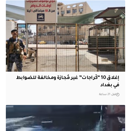
إغلاق 10 “كَراجات” غير مُجازة ومخالفة للضوابط
في بغداد
قبل 21 ساعة