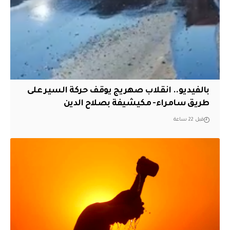
بالفيديو.. انقلاب صهريج يوقف حركة السير على
طريق سامراء- مكيشيفة بصلاح الدين
قبل 22 ساعة