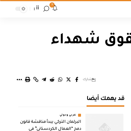
9
أأ
قوق شهداء
شارك
قد يهمك أيضا
عربي ودولي
البرلمان التركي يبدأ مناقشة قانون
دمج “العمال الكردستاني” في