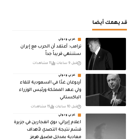
قد يهمك أيضا
عربي ودولي
‏ترامب: أعتقد أن الحرب مع إيران
ستنتهي قريباً جداً
قبل 9 ساعات
11 مشاهدات
عربي ودولي
أردوغان غدًا في السعودية للقاء
ولي عهد المملكة ورئيس الوزراء
الباكستاني
قبل 10 ساعات
15 مشاهدات
عربي ودولي
اعلام إيراني: دوي انفجارين في جزيرة
قشم نتيجة التصدي لأهداف
معادية بمدخل مضيق هرمز