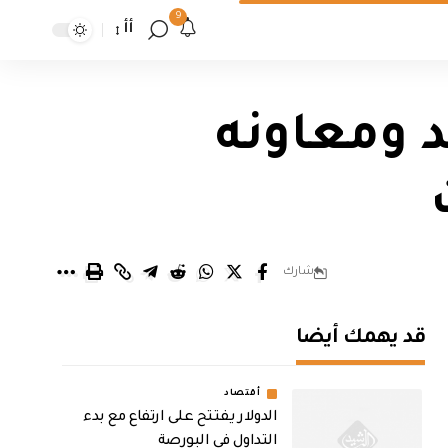
9
أأ
د ومعاونه
شارك
قد يهمك أيضا
أقتصاد
الدولار يفتتح على ارتفاع مع بدء
التداول في البورصة