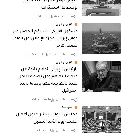
مليون دولار لشراء أنظمة ليزر
لإسقاط المسيّرات
قبل 53 دقيقة
9 مشاهدات
عربي ودولي
مسؤول أمريكي: سنرفع الحصار عن
موانئ إيران بمجرد الإعلان عن اتفاق
مضيق هرمز
قبل ساعة واحدة
10 مشاهدات
عربي ودولي
الرئيس الإيراني: ندافع بقوة عن
مذكرة التفاهم ومن يصفها داخل
بلادنا بالهزيمة فهو يردد ما تريده
إسرائيل
قبل ساعتين
14 مشاهدات
سياسة
مجلس النواب ينشر جدول أعمال
جلسة يوم الأحد المقبل
قبل ساعتين
13 مشاهدات