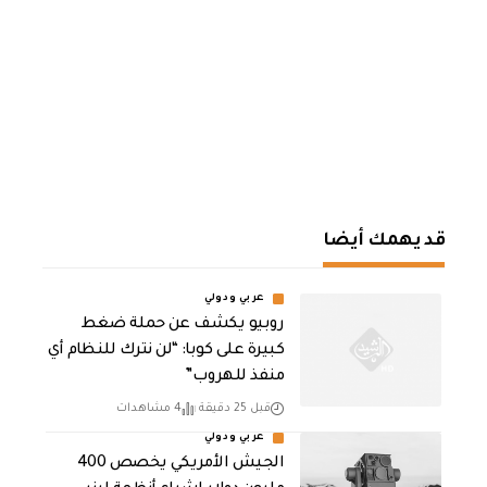
قد يهمك أيضا
عربي ودولي
روبيو يكشف عن حملة ضغط
كبيرة على كوبا: “لن نترك للنظام أي
منفذ للهروب”
قبل 25 دقيقة
4 مشاهدات
عربي ودولي
الجيش الأمريكي يخصص 400