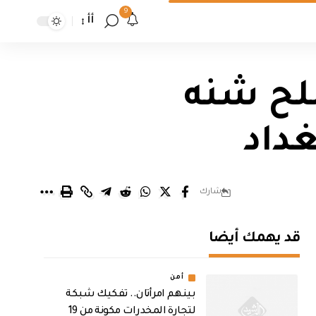
9
أأ
لح شنه
داد
شارك
قد يهمك أيضا
أمن
بينهم امرأتان.. تفكيك شبكة
لتجارة المخدرات مكونة من 19