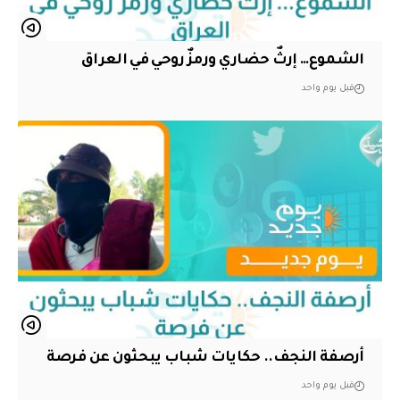
الشموع… إرثٌ حضاري ورمزٌ روحي في العراق
قبل يوم واحد
أرصفة النجف.. حكايات شباب يبحثون عن فرصة
قبل يوم واحد