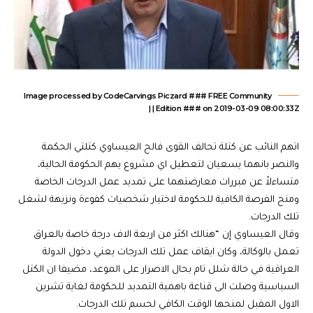
Image processed by CodeCarvings Piczard ### FREE Community
Edition ### on 2019-03-09 08:00:33Z | |
اتهم النائب عن كتلة تحالف القوى فالح العيساوي كتلتي الحكمة
والنصر بانهما يسعيان لتعطيل اي مشروع يهم الحكومة الحالية،
متساءلاً عن مبررات معارضتهما على تمديد عمل الدرجات الخاصة
ومنح الفرصة الكافية للحكومة لاختيار شخصيات كفوءة ونزيهة لشغل
تلك الدرجات.
وقال العيساوي إن “هنالك اكثر من اربعة الاف درجة خاصة ب‍العراق
تعمل بالوكالة، وكان ايقاف عمل تلك الدرجات يعني دخول الدولة
العراقية في حالة شلل تام بحال الاصرار على الموعد، مضيفا ان الكتل
السياسية وصلت الى قناعة باهمية التمديد للحكومة لغاية تشرين
الاول المقبل لمنحها الوقت الكافي لحسم تلك الدرجات.