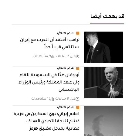
قد يهمك أيضا
عربي ودولي
‏ترامب: أعتقد أن الحرب مع إيران
ستنتهي قريباً جداً
قبل 7 ساعات
9 مشاهدات
عربي ودولي
أردوغان غدًا في السعودية للقاء
ولي عهد المملكة ورئيس الوزراء
الباكستاني
قبل 8 ساعات
13 مشاهدات
عربي ودولي
اعلام إيراني: دوي انفجارين في جزيرة
قشم نتيجة التصدي لأهداف
معادية بمدخل مضيق هرمز