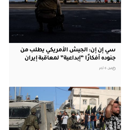
سي إن إن: الجيش الأمريكي يطلب من
جنوده أفكارًا “إبداعية” لمعاقبة إيران
قبل 6 أيام