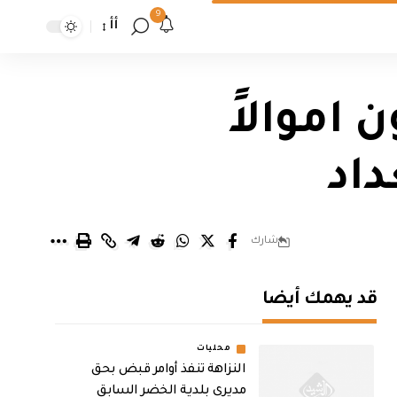
9
أأ
موالاً
اد
شارك
قد يهمك أيضا
محليات
النزاهة تنفذ أوامر قبض بحق
مديري بلدية الخضر السابق