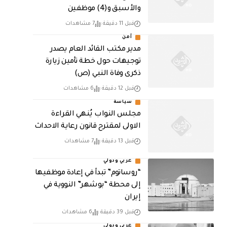
والأسبق و(4) موظفين
قبل 11 دقيقة
7 مشاهدات
أمن
مدير مكتب القائد العام يصدر
توجيهات حول خطة تأمين زيارة
ذكرى وفاة النبي (ص)
قبل 12 دقيقة
6 مشاهدات
سياسة
مجلس النواب يُنهي القراءة
الاولى لمقترح قانون رعاية الاحداث
قبل 13 دقيقة
7 مشاهدات
عربي ودولي
“روساتوم” تبدأ في إعادة موظفيها
إلى محطة “بوشهر” النووية في
إيران
قبل 39 دقيقة
6 مشاهدات
عربي ودولي