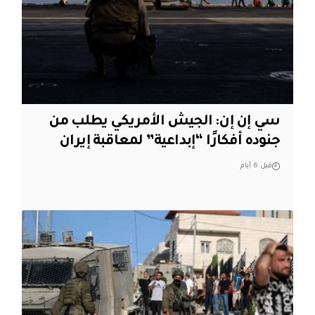
سي إن إن: الجيش الأمريكي يطلب من
جنوده أفكارًا “إبداعية” لمعاقبة إيران
قبل 6 أيام