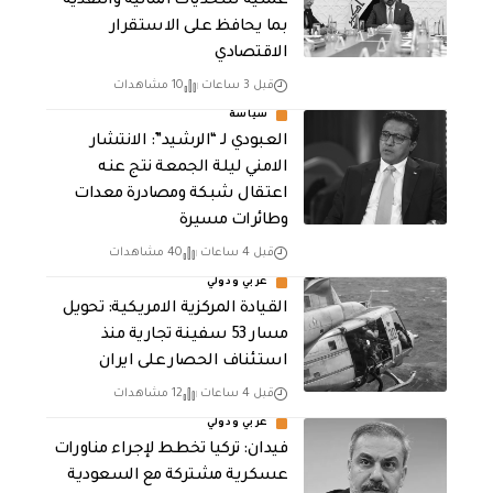
عملية للتحديات المالية والنقدية
بما يحافظ على الاستقرار
الاقتصادي
قبل 3 ساعات
10 مشاهدات
سياسة
العبودي لـ “الرشيد”: الانتشار
الامني ليلة الجمعة نتج عنه
اعتقال شبكة ومصادرة معدات
وطائرات مسيرة
قبل 4 ساعات
40 مشاهدات
عربي ودولي
القيادة المركزية الامريكية: تحويل
مسار 53 سفينة تجارية منذ
استئناف الحصار على ايران
قبل 4 ساعات
12 مشاهدات
عربي ودولي
فيدان: تركيا تخطط لإجراء مناورات
عسكرية مشتركة مع السعودية