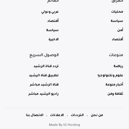
العراق
العالم
محليات
عربي ودولي
سياسة
أقتصاد
أمن
سياسة
أقتصاد
الاخيرة
منوعات
الوصول السريع
رياضة
تردد قناة الرشيد
علوم وتكنولوجيا
تطبيق قناة الرشيد
أخبار منوعة
قناة الرشيد مباشر
ثقافة وفن
راديو الرشيد مباشر
من نحن
الترددات
الاعلانات
الاتصال بنا
Made By
IQ Hosting