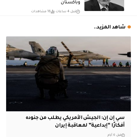
وباكستان
قبل 4 ساعات
16 مشاهدات
شاهد المزيد..
سي إن إن: الجيش الأمريكي يطلب من جنوده
أفكارًا “إبداعية” لمعاقبة إيران
قبل 6 أيام