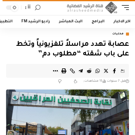
أأ
اخر الاخبار
البرامج
البث المباشر
راديو الرشيد FM
التطبي
محليات
عصابة تهدد مراسلاً تلفزيونياً وتخط
على باب شقته “مطلوب دم”
قبل 7 سنوات
15 مشاهدات