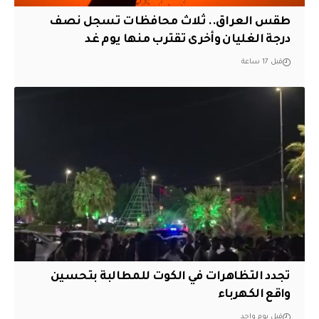
طقس العراق.. ثلاث محافظات تسجل نصف
درجة الغليان وأخرى تقترب منها يوم غد
قبل 17 ساعة
تجدد التظاهرات في الكوت للمطالبة بتحسين
واقع الكهرباء
قبل يوم واحد