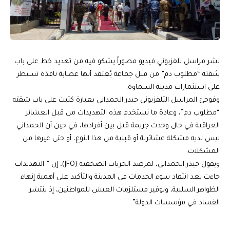
نشر مراسل تلفزيوني فيديو مصوراً يشكو فيه من تهديد خط على باب
شقته “مطلوب دم” من قبل جماعة يُعتقد أنها عصابة نافذة تسيطر
على استثمارات مدينة السماوة.
وفوجئ المراسل التلفزيوني حيدر الحمداني بعبارة كتبت على باب شقته
“مطلوب دم”، وعادة ما تستخدم هذه التهديدات من قبل العشائر
العراقية في حال وجدت جريمة قتل بين أفرادها، في حين أن الحمداني
ليس لديه مشكلة عشائرية أو قبلية من هذا النوع، أو حتى غيرها من
المشكلات.
ويقول حيدر الحمداني، لمرصد الحريات الصحفية (JFO)، إن ” التهديدات
جاءت بعد انتقاد سوء الخدمات في المدينة والتأكيد على أهمية إنهاء
الظواهر السلبية، وتوفير مستلزمات العيش للمواطنين، إذ ينتشر
الفساد في مؤسسات الدولة”.