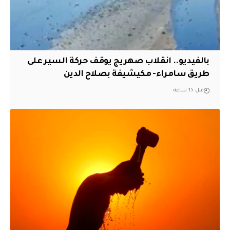
بالفيديو.. انقلاب صهريج يوقف حركة السير على
طريق سامراء- مكيشيفة بصلاح الدين
قبل 15 ساعة