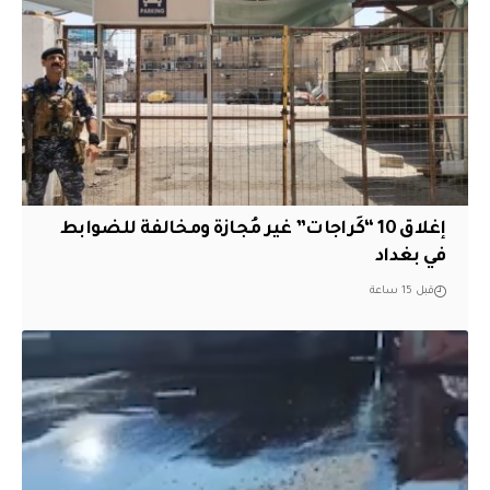
إغلاق 10 “كَراجات” غير مُجازة ومخالفة للضوابط
في بغداد
قبل 15 ساعة