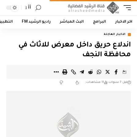
أأ
اخر الاخبار
البرامج
البث المباشر
راديو الرشيد FM
التطبي
الاخبار العاجلة
اندلاع حريق داخل معرض للاثاث في
محافظة النجف
قبل 7 سنوات
11 مشاهدات