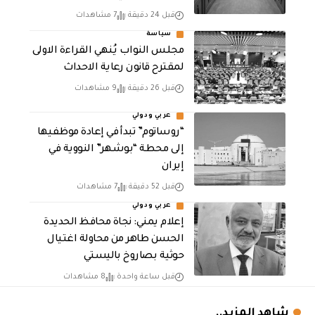
قبل 24 دقيقة
7 مشاهدات
سياسة
مجلس النواب يُنهي القراءة الاولى
لمقترح قانون رعاية الاحداث
قبل 26 دقيقة
9 مشاهدات
عربي ودولي
“روساتوم” تبدأ في إعادة موظفيها
إلى محطة “بوشهر” النووية في
إيران
قبل 52 دقيقة
7 مشاهدات
عربي ودولي
إعلام يمني: نجاة محافظ الحديدة
الحسن طاهر من محاولة اغتيال
حوثية بصاروخ باليستي
قبل ساعة واحدة
8 مشاهدات
شاهد المزيد..