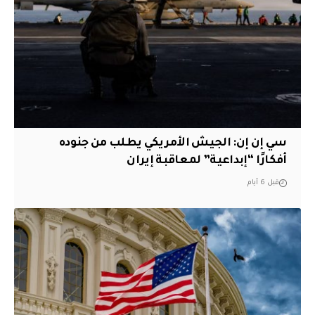
سي إن إن: الجيش الأمريكي يطلب من جنوده
أفكارًا “إبداعية” لمعاقبة إيران
قبل 6 أيام