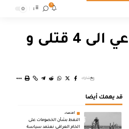
9
أأ
مصدر أمني: إرتفاع حصيلة تفجير النباعي الى 4 قتلى و
شارك
قد يهمك أيضا
أقتصاد
النفط بشأن الخصومات على
الخام العراقي: نعتمد سياسة