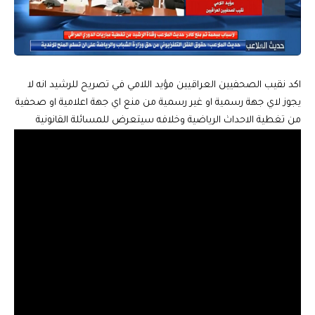
اكد نقيب الصحفيين العراقيين مؤيد اللامي في تصريح للرشيد انه لا
يجوز لاي جهة رسمية او غير رسمية من منع اي جهة اعلامية او صحفية
من تغطية الاحداث الرياضية وخلافه سيتعرض للمسائلة القانونية