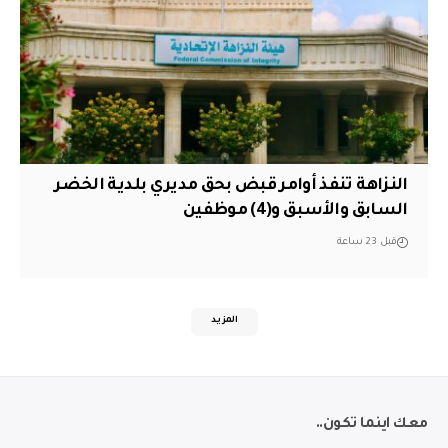
النزاهة تنفذ أوامر قبض بحق مديري بلدية الخضر
السابق والأسبق و(4) موظفين
قبل 23 ساعة
المزيد
معك اينما تكون..