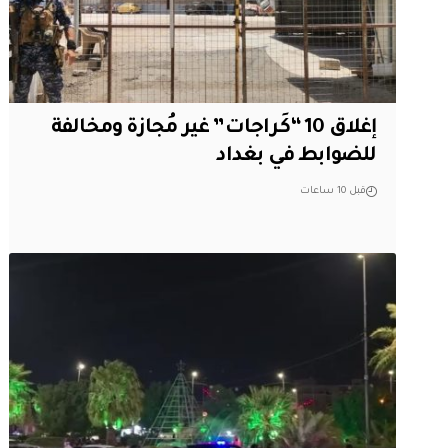
إغلاق 10 “كَراجات” غير مُجازة ومخالفة
للضوابط في بغداد
قبل 10 ساعات