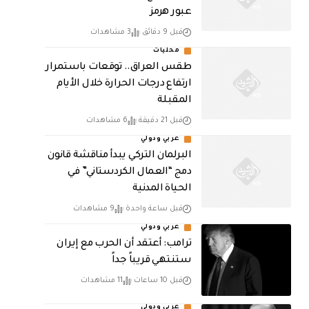
عبور هرمز
قبل 9 دقائق
3 مشاهدات
محليات
طقس العراق.. توقعات باستمرار
ارتفاع درجات الحرارة خلال الأيام
المقبلة
قبل 21 دقيقة
6 مشاهدات
عربي ودولي
البرلمان التركي يبدأ مناقشة قانون
دمج “العمال الكردستاني” في
الحياة المدنية
قبل ساعة واحدة
9 مشاهدات
عربي ودولي
‏ترامب: أعتقد أن الحرب مع إيران
ستنتهي قريباً جداً
قبل 10 ساعات
11 مشاهدات
عربي ودولي