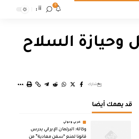
9
أأ
ل وحيازة السلاح
شارك
قد يهمك أيضا
عربي ودولي
وكالة: البرلمان الإيراني يدرس
قانونا لمنع “سفن معادية” من