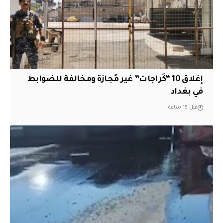
إغلاق 10 “كَراجات” غير مُجازة ومخالفة للضوابط
في بغداد
قبل 15 ساعة