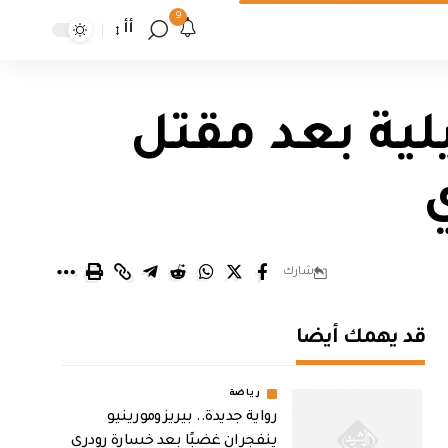
9
أأ
لية بعد مقتل
ي
شارك
قد يهمك أيضا
رياضة
رواية جديدة.. بيريز ومورينيو
ينفجران غضبًا بعد خسارة رودري