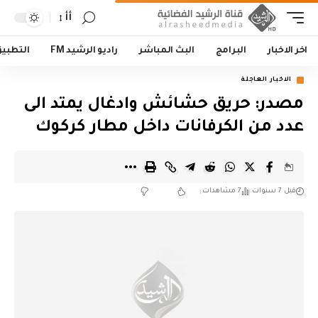
أأ
اخر الاخبار
البرامج
البث المباشر
راديو الرشيد FM
التطبي
الاخبار العاجلة
مصدر: حريق حشائش وادغال يمتد الى
عدد من الكرفانات داخل مطار كركوك
قبل 7 سنوات
7 مشاهدات