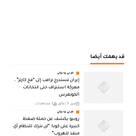
قد يهمك أيضا
عربي ودولي
إيران تستدرج ترامب إلى “فخ كارتر”..
معركة استنزاف حتى انتخابات
الكونغرس
قبل 5 دقائق
3 مشاهدات
عربي ودولي
روبيو يكشف عن حملة ضغط
كبيرة على كوبا: “لن نترك للنظام أي
منفذ للهروب”