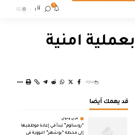
9
أأ
قتل 4 ارهابيين بعملية امنية
شارك
قد يهمك أيضا
عربي ودولي
“روساتوم” تبدأ في إعادة موظفيها
إلى محطة “بوشهر” النووية في