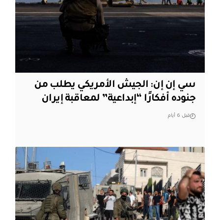
سي إن إن: الجيش الأمريكي يطلب من
جنوده أفكارًا “إبداعية” لمعاقبة إيران
قبل 6 أيام