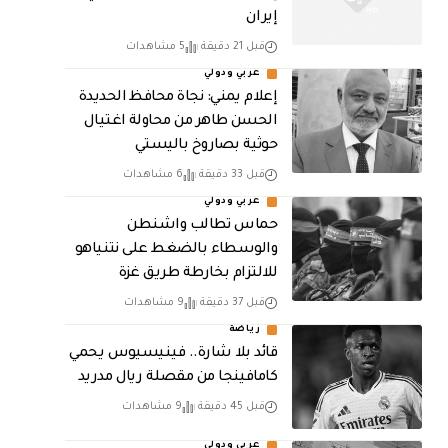
إيران
قبل 21 دقيقة
5 مشاهدات
عربي ودولي
إعلام يمني: نجاة محافظ الحديدة
الحسن طاهر من محاولة اغتيال
حوثية بصاروخ باليستي
قبل 33 دقيقة
6 مشاهدات
عربي ودولي
حماس تطالب واشنطن
والوسطاء بالضغط على نتنياهو
للالتزام بخارطة طريق غزة
قبل 37 دقيقة
9 مشاهدات
رياضة
قائد بلا شارة.. فينيسيوس يحمي
كامافينجا من مقصلة ريال مدريد
قبل 45 دقيقة
9 مشاهدات
عربي ودولي