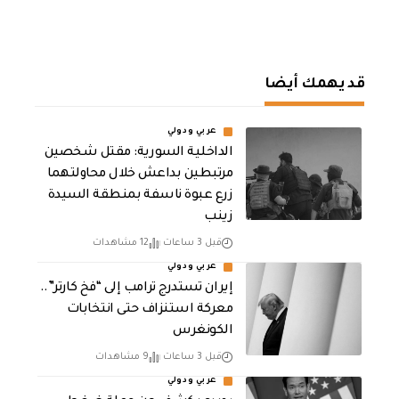
قد يهمك أيضا
عربي ودولي
الداخلية السورية: مقتل شخصين
مرتبطين بداعش خلال محاولتهما
زرع عبوة ناسفة بمنطقة السيدة
زينب
قبل 3 ساعات
12 مشاهدات
عربي ودولي
إيران تستدرج ترامب إلى “فخ كارتر”..
معركة استنزاف حتى انتخابات
الكونغرس
قبل 3 ساعات
9 مشاهدات
عربي ودولي