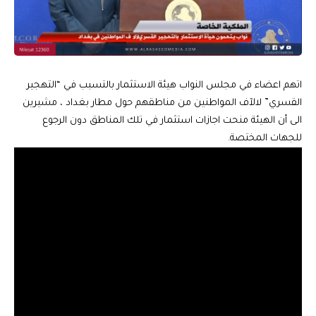
اتهم اعضاء في مجلس النواب هيئة الاستثمار بالتسبب في “التهجير
القسري” لالآف المواطنين من مناطقهم حول مطار بغداد ، مشيرين
الى أن الهيئة منحت اجازات استثمار في تلك المناطق دون الرجوع
للجهات المختصة.