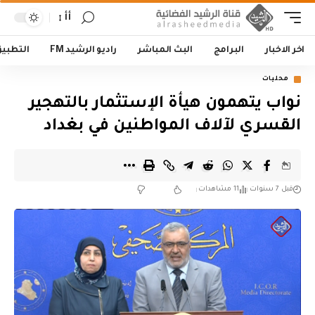
أأ
اخر الاخبار
البرامج
البث المباشر
راديو الرشيد FM
التطبي
محليات
نواب يتهمون هيأة الإستثمار بالتهجير
القسري لآلاف المواطنين في بغداد
قبل 7 سنوات
11 مشاهدات