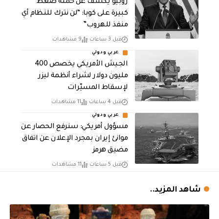
روبيو يكشف عن حملة ضغط
كبيرة على كوبا: “لن نترك للنظام أي
منفذ للهروب”
قبل 3 ساعات
9 مشاهدات
عربي ودولي
الجيش الأمريكي يخصص 400
مليون دولار لشراء أنظمة ليزر
لإسقاط المسيّرات
قبل 4 ساعات
11 مشاهدات
عربي ودولي
مسؤول أمريكي: سنرفع الحصار عن
موانئ إيران بمجرد الإعلان عن اتفاق
مضيق هرمز
قبل 5 ساعات
11 مشاهدات
شاهد المزيد..