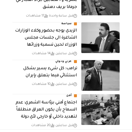
بشرية و7 مصابين جراء انفجار في
جرمانا بريف دمشق
قبل ساعة واحدة
17 مشاهدات
سياسة
الزيدي يوجه بحضور وكلاء الوزارات
الشاغرة الى جلسات مجلس
الوزراء لحين تسمية وزرائها
قبل ساعتين
14 مشاهدات
عربي ودولي
ترامب: كل شيء يسير بشكل
استثنائي فيما يتعلق بإيران
قبل ساعتين
10 مشاهدات
أمن
اجتماع أمني برئاسة الشمري: عدم
السماح بأن يكون العراق منطلقاً
لتهديد داخلي أو خارجي لأي دولة
قبل ساعتين
20 مشاهدات