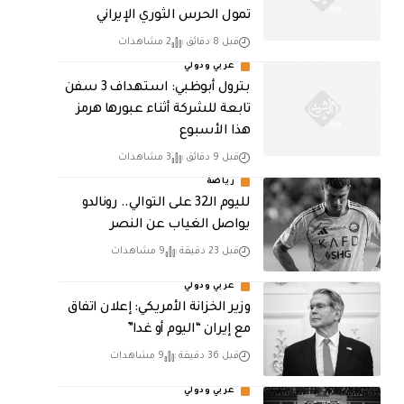
تمول الحرس الثوري الإيراني
قبل 8 دقائق
2 مشاهدات
عربي ودولي
بترول أبوظبي: استهداف 3 سفن
تابعة للشركة أثناء عبورها هرمز
هذا الأسبوع
قبل 9 دقائق
3 مشاهدات
رياضة
لليوم الـ32 على التوالي.. رونالدو
يواصل الغياب عن النصر
قبل 23 دقيقة
9 مشاهدات
عربي ودولي
وزير الخزانة الأمريكي: إعلان اتفاق
مع إيران “اليوم أو غدا”
قبل 36 دقيقة
9 مشاهدات
عربي ودولي