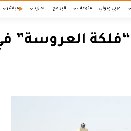
عربي ودولي
منوعات
البرامج
المزيد
مباشر
“فلكة العروسة” في