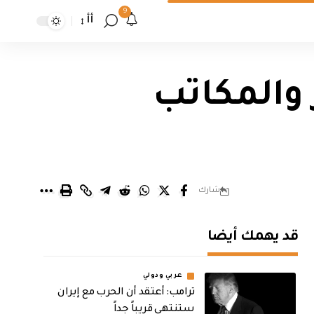
9
أأ
 والمكاتب
شارك
قد يهمك أيضا
عربي ودولي
‏ترامب: أعتقد أن الحرب مع إيران
ستنتهي قريباً جداً