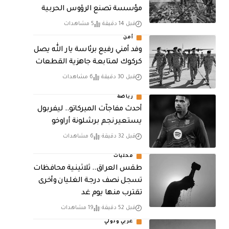
مؤسسة تصنع الرؤوس الحربية
قبل 14 دقيقة
5 مشاهدات
أمن
وفد أمني رفيع برئاسة يار الله يصل
كركوك لمتابعة جاهزية القطعات
قبل 30 دقيقة
6 مشاهدات
رياضة
أحدث مفاجآت الميركاتو.. ليفربول
يستعير نجم برشلونة أراوخو
قبل 32 دقيقة
6 مشاهدات
محليات
طقس العراق.. ثلاثينية محافظات
تسجل نصف درجة الغليان وأخرى
تقترب منها يوم غد
قبل 52 دقيقة
19 مشاهدات
عربي ودولي