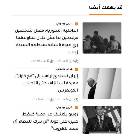
قد يهمك أيضا
عربي ودولي
الداخلية السورية: مقتل شخصين
مرتبطين بداعش خلال محاولتهما
زرع عبوة ناسفة بمنطقة السيدة
زينب
قبل 6 ساعات
12 مشاهدات
عربي ودولي
إيران تستدرج ترامب إلى “فخ كارتر”..
معركة استنزاف حتى انتخابات
الكونغرس
قبل 6 ساعات
11 مشاهدات
عربي ودولي
روبيو يكشف عن حملة ضغط
كبيرة على كوبا: “لن نترك للنظام أي
منفذ للهروب”