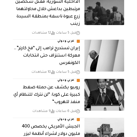
الداخلية السورية: مقتل شخصين
مرتبطين بداعش خلال محاولتهما
زرع عبوة ناسفة بمنطقة السيدة
زينب
قبل 5 ساعات
12 مشاهدات
عربي ودولي
إيران تستدرج ترامب إلى “فخ كارتر”..
معركة استنزاف حتى انتخابات
الكونغرس
قبل 5 ساعات
10 مشاهدات
عربي ودولي
روبيو يكشف عن حملة ضغط
كبيرة على كوبا: “لن نترك للنظام أي
منفذ للهروب”
قبل 6 ساعات
9 مشاهدات
عربي ودولي
الجيش الأمريكي يخصص 400
مليون دولار لشراء أنظمة ليزر