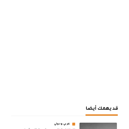
قد يهمك أيضا
عربي ودولي