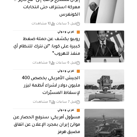
إيران تستدرج ترامب إلى “فخ كارتر”..
معركة استنزاف حتى انتخابات
الكونغرس
قبل 5 ساعات
10 مشاهدات
عربي ودولي
روبيو يكشف عن حملة ضغط
كبيرة على كوبا: “لن نترك للنظام أي
منفذ للهروب”
قبل 6 ساعات
9 مشاهدات
عربي ودولي
الجيش الأمريكي يخصص 400
مليون دولار لشراء أنظمة ليزر
لإسقاط المسيّرات
قبل 7 ساعات
11 مشاهدات
عربي ودولي
مسؤول أمريكي: سنرفع الحصار عن
موانئ إيران بمجرد الإعلان عن اتفاق
مضيق هرمز