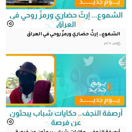
الشموع… إرثٌ حضاري ورمزٌ روحي في العراق
قبل 4 أيام