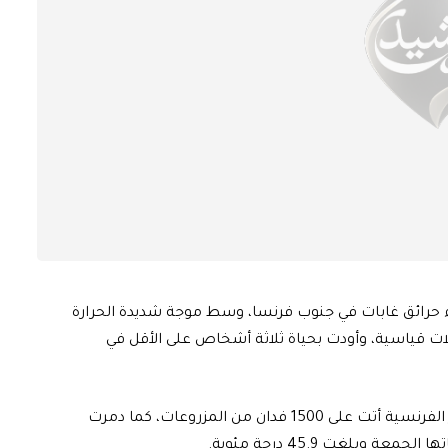
ء حرائق غابات في جنوب فرنسا، وسط موجة شديدة الحرارة
لات قياسية، وأودت بحياة ثلاثة أشخاص على الأقل في
وقالت خدمات الطوارئ إن عشرات الحرائق في منطقة جار الفرنسية أتت على 1500 فدان من المزروعات، كما دمرت
بلغت 45.9 درجة مئوية.