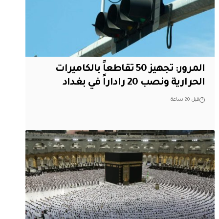
المرور: تجهيز 50 تقاطعاً بالكاميرات
الحرارية ونصب 20 راداراً في بغداد
قبل 20 ساعة