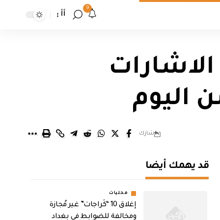
9
أأ
 الاشارات
ن اليوم
شارك
قد يهمك أيضا
محليات
إغلاق 10 “كَراجات” غير مُجازة
ومخالفة للضوابط في بغداد