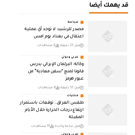
قد يهمك أيضا
سياسة
مصدر للرشيد: لا توجد أي عملية
اعتقال في بغداد يوم امس
قبل 27 دقيقة
6 مشاهدات
عربي ودولي
وكالة: البرلمان الإيراني يدرس
قانونا لمنع “سفن معادية” من
عبور هرمز
قبل 51 دقيقة
8 مشاهدات
محليات
طقس العراق.. توقعات باستمرار
ارتفاع درجات الحرارة خلال الأيام
المقبلة
قبل ساعة واحدة
15 مشاهدات
عربي ودولي