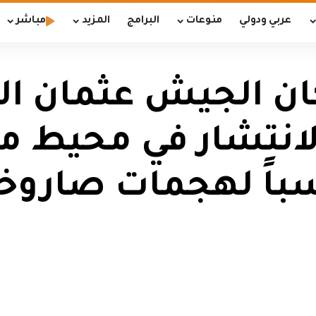
عربي ودولي
منوعات
البرامج
المزيد
مباشر
ان الجيش عثمان ال
لانتشار في محيط م
باً لهجمات صاروخي