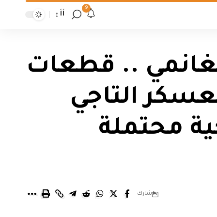
9
أأ
غانمي .. قطعات
عسكر التاجي
ة محتملة
شارك