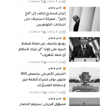
قبل 6 ساعات
12 مشاهدات
عربي ودولي
إيران تستدرج ترامب إلى “فخ
كارتر”.. معركة استنزاف حتى
انتخابات الكونغرس
قبل 6 ساعات
11 مشاهدات
عربي ودولي
روبيو يكشف عن حملة ضغط
كبيرة على كوبا: “لن نترك للنظام
أي منفذ للهروب”
قبل 7 ساعات
10 مشاهدات
عربي ودولي
الجيش الأمريكي يخصص 400
مليون دولار لشراء أنظمة ليزر
لإسقاط المسيّرات
قبل 7 ساعات
11 مشاهدات
عربي ودولي
مسؤول أمريكي: سنرفع الحصار