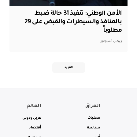
الأمن الوطني: تنفيذ 31 حالة ضبط
بالمنافذ والسيطرات والقبض على 29
مطلوباً
قبل أسبوعين
المزيد
العراق
العالم
محليات
عربي ودولي
سياسة
أقتصاد